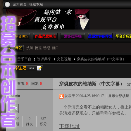
设为首页
收藏本站
贡系平台
BBS
作品尺度标准
潘多拉降临
星樾女神的牢笼
平台介绍
方
洗脑
挑逗
诱惑
粗口
贡系平台
资源共享
文艺视频
穿裘皮衣的维纳斯（中文字幕）
島
穿裘皮衣的维纳斯（中文字幕）
查看:
0
|
回复:
0
»
›
›
›
[
admin
发表于 2020-4-25 16:00:17
|
显示全部楼层
内
一个导演完全看不上的粗鄙女人，换上
是演戏还是现实，只能乖乖任她摆布。
1096
0
887
主题
好友
积分
下载地址
第