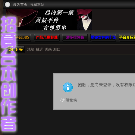
设为首页
收藏本站
贡系平台
BBS
作品尺度标准
潘多拉降临
星樾女神的牢笼
平台介绍
方
洗脑
挑逗
诱惑
粗口
抱歉，您尚未登录，没有权限
请稍候...