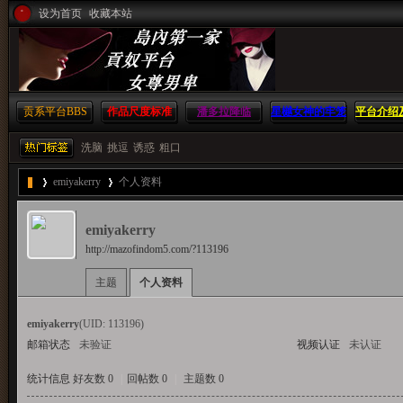
设为首页
收藏本站
贡系平台
BBS
作品尺度标准
潘多拉降临
星樾女神的牢笼
平台介绍
方
洗脑
挑逗
诱惑
粗口
emiyakerry
个人资料
島
emiyakerry
http://mazofindom5.com/?113196
›
›
主题
个人资料
内
emiyakerry
(UID: 113196)
邮箱状态
未验证
视频认证
未认证
统计信息
好友数 0
|
回帖数 0
|
主题数 0
第