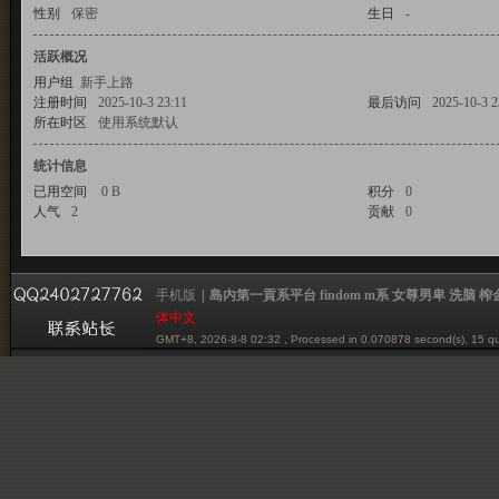
性别
保密
生日
-
活跃概况
用户组
新手上路
一
注册时间
2025-10-3 23:11
最后访问
2025-10-3 2
所在时区
使用系统默认
统计信息
已用空间
0 B
积分
0
人气
貢
2
贡献
0
手机版
|
島内第一貢系平台 findom m系 女尊男卑 洗脑 榨金 贡系
体中文
系
GMT+8, 2026-8-8 02:32
, Processed in 0.070878 second(s), 15 qu
Powered by mazochina.net
© 2001-2012 mazochina.net
平