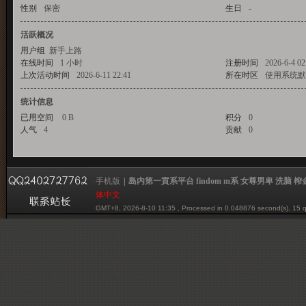
性别
保密
生日
-
活跃概况
用户组
新手上路
一
在线时间
1 小时
注册时间
2026-6-4 02
上次活动时间
2026-6-11 22:41
所在时区
使用系统默
统计信息
已用空间
0 B
积分
0
人气
貢
4
贡献
0
手机版
|
島内第一貢系平台 findom m系 女尊男卑 洗脑 榨金 贡系
体中文
系
GMT+8, 2026-8-10 11:35
, Processed in 0.048876 second(s), 15 q
Powered by mazochina.net
© 2001-2012 mazochina.net
平