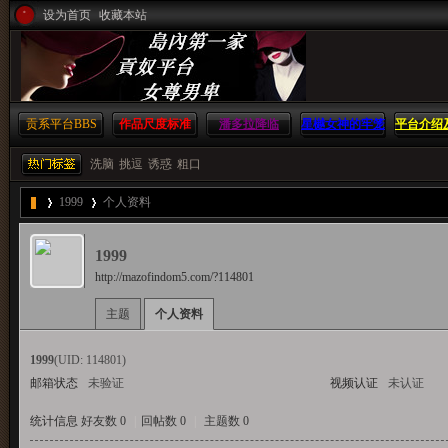
设为首页
收藏本站
贡系平台
BBS
作品尺度标准
潘多拉降临
星樾女神的牢笼
平台介绍
方
洗脑
挑逗
诱惑
粗口
1999
个人资料
島
1999
http://mazofindom5.com/?114801
›
›
主题
个人资料
内
1999
(UID: 114801)
邮箱状态
未验证
视频认证
未认证
统计信息
好友数 0
|
回帖数 0
|
主题数 0
第