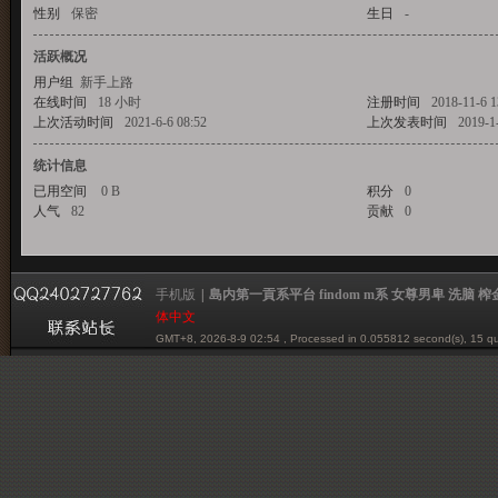
性别
保密
生日
-
活跃概况
用户组
新手上路
一
在线时间
18 小时
注册时间
2018-11-6 1
上次活动时间
2021-6-6 08:52
上次发表时间
2019-1
统计信息
已用空间
0 B
积分
0
人气
貢
82
贡献
0
手机版
|
島内第一貢系平台 findom m系 女尊男卑 洗脑 榨金 贡系
体中文
系
GMT+8, 2026-8-9 02:54
, Processed in 0.055812 second(s), 15 qu
Powered by mazochina.net
© 2001-2012 mazochina.net
平