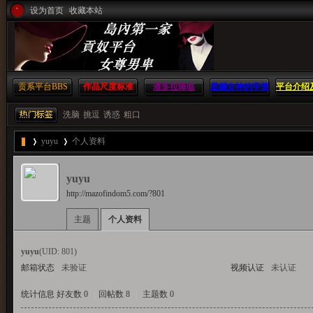
设为首页
收藏本站
贡系平台
BBS
作品尺度标准
潘多拉降临
星樾女神的牢笼
平台介绍
方
洗脑
挑逗
诱惑
粗口
yuyu
个人资料
島
yuyu
http://mazofindom5.com/?801
›
›
主题
个人资料
内
yuyu
(UID: 801)
邮箱状态
未验证
视频认证
未认证
统计信息
好友数 0
|
回帖数 8
|
主题数 0
第