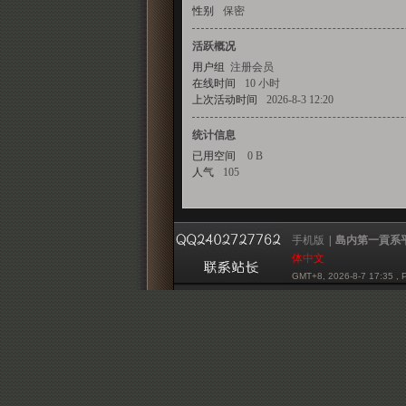
性别
保密
活跃概况
用户组
注册会员
一
在线时间
10 小时
上次活动时间
2026-8-3 12:20
统计信息
已用空间
0 B
人气
貢
105
手机版
|
島内第一貢系平台 
体中文
系
GMT+8, 2026-8-7 17:35
, 
Powered by mazochina.ne
© 2001-2012 mazochina.n
平