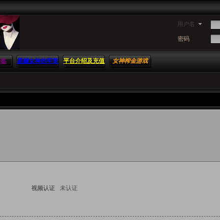
用户名
密码
降临
星樾女神的牢笼
平台介绍及充值
女神榨金游戏
方法
视频认证
未认证