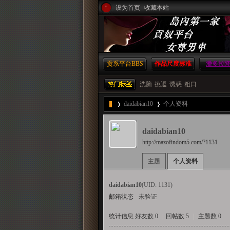
设为首页
收藏本站
贡系平台
BBS
作品尺度标准
潘多拉
洗脑
挑逗
诱惑
粗口
daidabian10
个人资料
島
daidabian10
http://mazofindom5.com/?1131
›
›
主题
个人资料
内
daidabian10
(UID: 1131)
邮箱状态
未验证
统计信息
好友数 0
|
回帖数 5
|
主题数 0
第