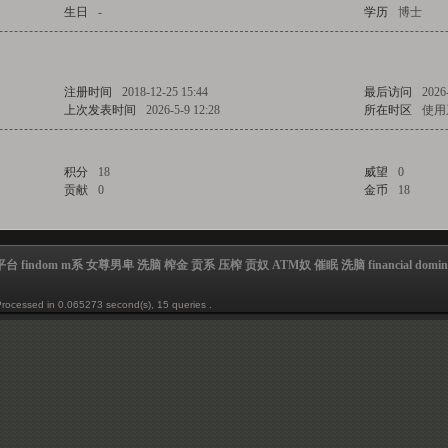
生日
-
学历
博士
注册时间
2018-12-25 15:44
最后访问
2026
上次发表时间
2026-5-9 12:28
所在时区
使用
积分
18
威望
0
贡献
0
金币
18
findom m系 女尊男卑 洗脑 榨金 贡系 压榨 贡奴 ATM奴 催眠 洗脑 financial domina
Processed in 0.065273 second(s), 15 queries .
t
et