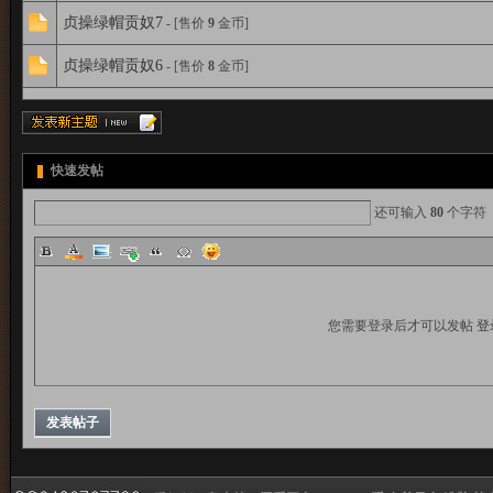
贞操绿帽贡奴7
- [售价
9
金币]
贞操绿帽贡奴6
- [售价
8
金币]
m
快速发帖
还可输入
80
个字符
m
系
您需要登录后才可以发帖
登
发表帖子
女