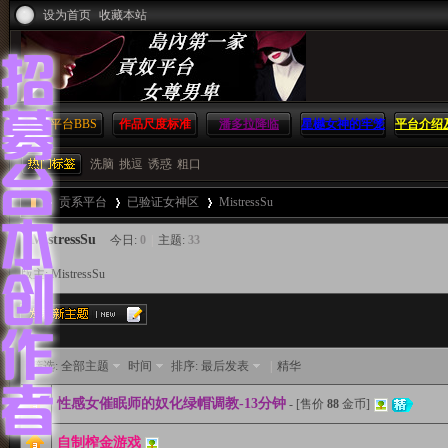
设为首页
收藏本站
贡系平台
BBS
作品尺度标准
潘多拉降临
星樾女神的牢笼
平台介绍
方
洗脑
挑逗
诱惑
粗口
贡系平台
已验证女神区
MistressSu
島
MistressSu
今日:
0
|
主题:
33
版主:
MistressSu
»
›
›
内
筛选:
全部主题
时间
排序:
最后发表
|
精华
性感女催眠师的奴化绿帽调教-13分钟
- [售价
88
金币]
第
自制榨金游戏